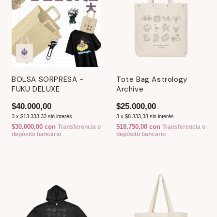
BOLSA SORPRESA -
Tote Bag Astrology
FUKU DELUXE
Archive
$40.000,00
$25.000,00
3
x
$13.333,33
sin interés
3
x
$8.333,33
sin interés
$30.000,00
con
$18.750,00
con
Transferencia o
Transferencia o
depósito bancario
depósito bancario