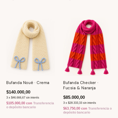
Bufanda Noué · Crema
Bufanda Checker ·
Fucsia & Naranja
$140.000,00
$85.000,00
3
x
$46.666,67
sin interés
$105.000,00
con
3
x
$28.333,33
sin interés
Transferencia
o depósito bancario
$63.750,00
con
Transferencia o
depósito bancario