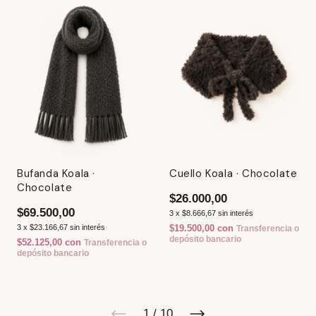
Bufanda Koala ·
Cuello Koala · Chocolate
Chocolate
$26.000,00
$69.500,00
3
x
$8.666,67
sin interés
3
x
$23.166,67
sin interés
$19.500,00
con
Transferencia o
depósito bancario
$52.125,00
con
Transferencia o
depósito bancario
1
/
10