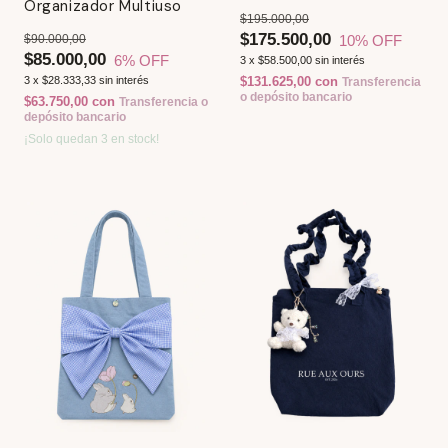
Organizador Multiuso
$195.000,00
$175.500,00
10
% OFF
$90.000,00
$85.000,00
6
% OFF
3
x
$58.500,00
sin interés
3
x
$28.333,33
sin interés
$131.625,00
con
Transferencia
o depósito bancario
$63.750,00
con
Transferencia o
depósito bancario
¡Solo quedan
3
en stock!