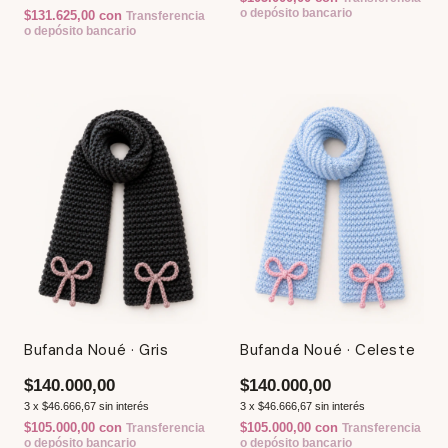
o depósito bancario
$131.625,00
con
Transferencia
o depósito bancario
Bufanda Noué · Gris
Bufanda Noué · Celeste
$140.000,00
$140.000,00
3
x
$46.666,67
sin interés
3
x
$46.666,67
sin interés
$105.000,00
con
$105.000,00
con
Transferencia
Transferencia
o depósito bancario
o depósito bancario