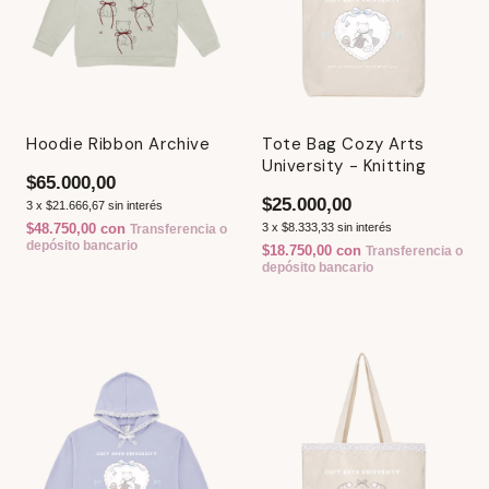
Hoodie Ribbon Archive
Tote Bag Cozy Arts
University - Knitting
$65.000,00
$25.000,00
3
x
$21.666,67
sin interés
$48.750,00
con
3
x
$8.333,33
sin interés
Transferencia o
depósito bancario
$18.750,00
con
Transferencia o
depósito bancario