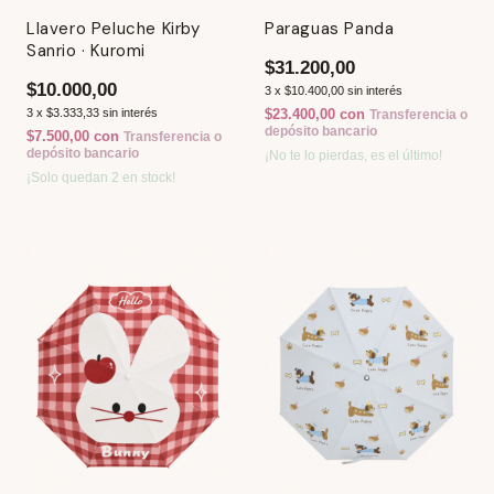
Llavero Peluche Kirby
Paraguas Panda
Sanrio · Kuromi
$31.200,00
$10.000,00
3
x
$10.400,00
sin interés
3
x
$3.333,33
sin interés
$23.400,00
con
Transferencia o
depósito bancario
$7.500,00
con
Transferencia o
depósito bancario
¡No te lo pierdas, es el último!
¡Solo quedan
2
en stock!