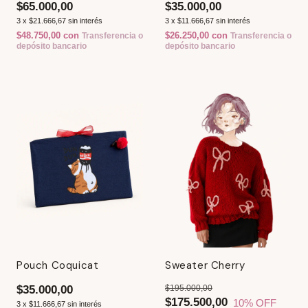
$65.000,00
$35.000,00
3
x
$21.666,67
sin interés
3
x
$11.666,67
sin interés
$48.750,00
con
$26.250,00
con
Transferencia o
Transferencia o
depósito bancario
depósito bancario
Pouch Coquicat
Sweater Cherry
$35.000,00
$195.000,00
$175.500,00
10
% OFF
3
x
$11.666,67
sin interés