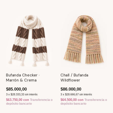
Bufanda Checker ·
Chall / Bufanda
Marrón & Crema
Wildflower
$85.000,00
$86.000,00
3
x
$28.333,33
sin interés
3
x
$28.666,67
sin interés
$63.750,00
con
$64.500,00
con
Transferencia o
Transferencia o
depósito bancario
depósito bancario