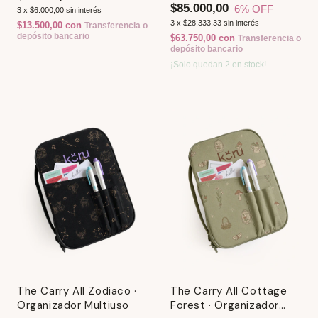
$85.000,00
6
% OFF
3
x
$6.000,00
sin interés
3
x
$28.333,33
sin interés
$13.500,00
con
Transferencia o
depósito bancario
$63.750,00
con
Transferencia o
depósito bancario
¡Solo quedan
2
en stock!
The Carry All Zodiaco ·
The Carry All Cottage
Organizador Multiuso
Forest · Organizador