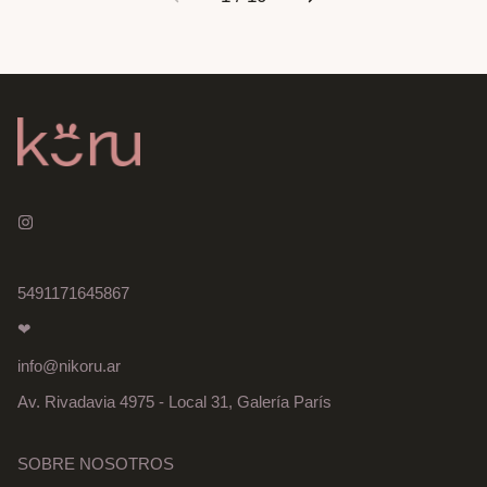
5491171645867
❤
info@nikoru.ar
Av. Rivadavia 4975 - Local 31, Galería París
SOBRE NOSOTROS