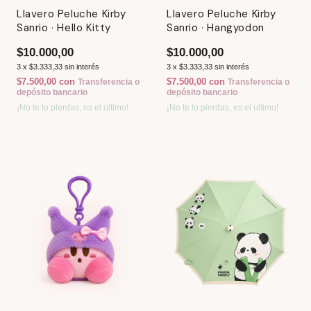
Llavero Peluche Kirby
Llavero Peluche Kirby
Sanrio · Hello Kitty
Sanrio · Hangyodon
$10.000,00
$10.000,00
3
x
$3.333,33
sin interés
3
x
$3.333,33
sin interés
$7.500,00
con
$7.500,00
con
Transferencia o
Transferencia o
depósito bancario
depósito bancario
¡No te lo pierdas, es el último!
¡No te lo pierdas, es el último!