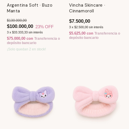
Argentina Soft · Buzo
Vincha Skincare ·
Manta
Cinnamoroll
$130.000,00
$7.500,00
$100.000,00
23
% OFF
3
x
$2.500,00
sin interés
3
x
$33.333,33
sin interés
$5.625,00
con
Transferencia o
depósito bancario
$75.000,00
con
Transferencia o
depósito bancario
¡Solo quedan
2
en stock!