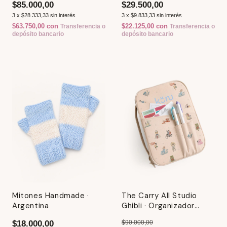
$85.000,00
$29.500,00
3
x
$28.333,33
sin interés
3
x
$9.833,33
sin interés
$63.750,00
con
$22.125,00
con
Transferencia o
Transferencia o
depósito bancario
depósito bancario
Mitones Handmade ·
The Carry All Studio
Argentina
Ghibli · Organizador
Multiuso
$18.000,00
$90.000,00