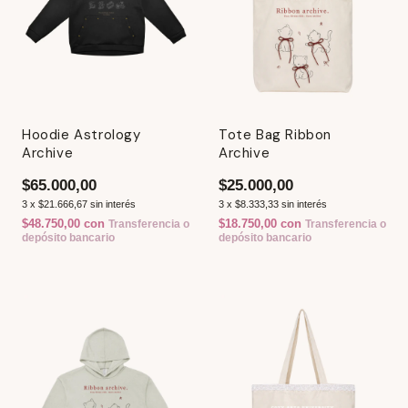
Hoodie Astrology
Tote Bag Ribbon
Archive
Archive
$65.000,00
$25.000,00
3
x
$21.666,67
sin interés
3
x
$8.333,33
sin interés
$48.750,00
con
$18.750,00
con
Transferencia o
Transferencia o
depósito bancario
depósito bancario