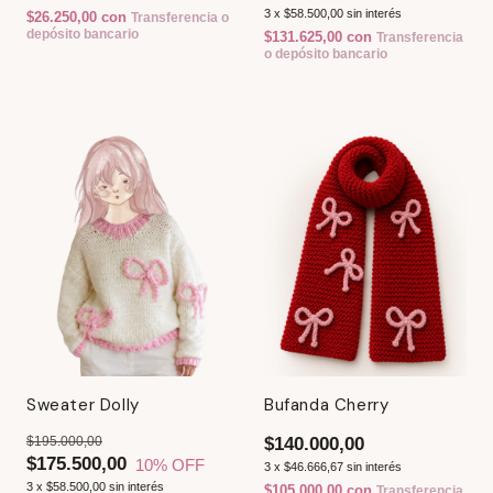
3
x
$58.500,00
sin interés
$26.250,00
con
Transferencia o
depósito bancario
$131.625,00
con
Transferencia
o depósito bancario
Sweater Dolly
Bufanda Cherry
$195.000,00
$140.000,00
$175.500,00
10
% OFF
3
x
$46.666,67
sin interés
3
x
$58.500,00
sin interés
$105.000,00
con
Transferencia