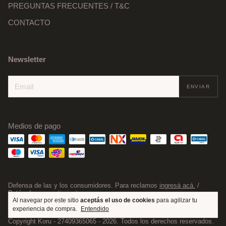
PREGUNTAS FRECUENTES / T&C
CONTACTO
Newsletter
Medios de pago
Defensa de las y los consumidores. Para reclamos
ingresá acá.
/
Botón de arrepentimiento
Al navegar por este sitio
aceptás el uso de cookies
para agilizar tu
experiencia de compra.
Entendido
Copyright Koru - 27409365065 - 2026. Todos los derechos reservados.