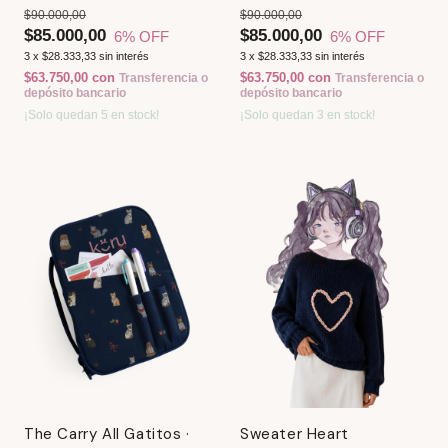
Multiuso
$90.000,00
$90.000,00
$85.000,00
$85.000,00
6
% OFF
6
% OFF
3
x
$28.333,33
sin interés
3
x
$28.333,33
sin interés
$63.750,00
con
$63.750,00
con
Transferencia o
Transferencia o
depósito bancario
depósito bancario
¡Solo quedan
5
en stock!
¡Solo quedan
3
en stock!
The Carry All Gatitos ·
Sweater Heart