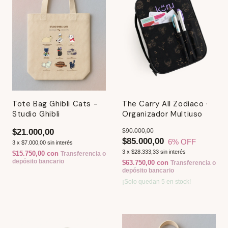
Tote Bag Ghibli Cats -
The Carry All Zodiaco ·
Studio Ghibli
Organizador Multiuso
$21.000,00
$90.000,00
$85.000,00
6
% OFF
3
x
$7.000,00
sin interés
3
x
$28.333,33
sin interés
$15.750,00
con
Transferencia o
depósito bancario
$63.750,00
con
Transferencia o
depósito bancario
¡Solo quedan
5
en stock!