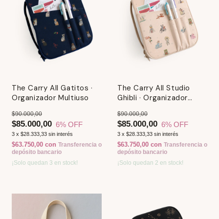
The Carry All Gatitos ·
The Carry All Studio
Organizador Multiuso
Ghibli · Organizador
Multiuso
$90.000,00
$90.000,00
$85.000,00
$85.000,00
6
% OFF
6
% OFF
3
x
$28.333,33
sin interés
3
x
$28.333,33
sin interés
$63.750,00
con
$63.750,00
con
Transferencia o
Transferencia o
depósito bancario
depósito bancario
¡Solo quedan
3
en stock!
¡Solo quedan
2
en stock!