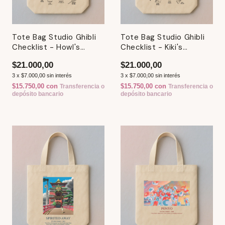
Tote Bag Studio Ghibli
Tote Bag Studio Ghibli
Checklist - Howl's
Checklist - Kiki's
Moving Castle - Castilo
Delivery Service
$21.000,00
$21.000,00
Ambulante
3
x
$7.000,00
sin interés
3
x
$7.000,00
sin interés
$15.750,00
con
$15.750,00
con
Transferencia o
Transferencia o
depósito bancario
depósito bancario