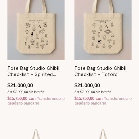
Tote Bag Studio Ghibli
Tote Bag Studio Ghibli
Checklist - Spirited
Checklist - Totoro
Away - El Viaje De
$21.000,00
$21.000,00
Chihiro
3
x
$7.000,00
sin interés
3
x
$7.000,00
sin interés
$15.750,00
con
$15.750,00
con
Transferencia o
Transferencia o
depósito bancario
depósito bancario