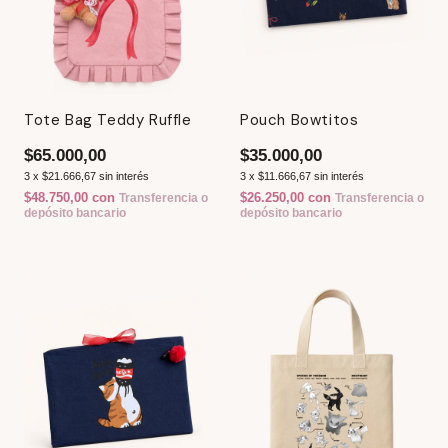
Tote Bag Teddy Ruffle
Pouch Bowtitos
$65.000,00
$35.000,00
3
x
$21.666,67
sin interés
3
x
$11.666,67
sin interés
$48.750,00
con
$26.250,00
con
Transferencia o
Transferencia o
depósito bancario
depósito bancario