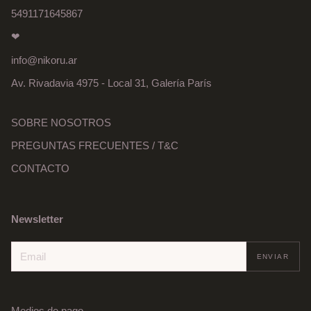
5491171645867
❤
info@nikoru.ar
Av. Rivadavia 4975 - Local 31, Galería París
SOBRE NOSOTROS
PREGUNTAS FRECUENTES / T&C
CONTACTO
Newsletter
Medios de pago