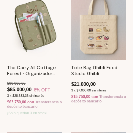
The Carry All Cottage
Tote Bag Ghibli Food -
Forest · Organizador
Studio Ghibli
Multiuso
$90.000,00
$21.000,00
$85.000,00
6
% OFF
3
x
$7.000,00
sin interés
3
x
$28.333,33
sin interés
$15.750,00
con
Transferencia o
depósito bancario
$63.750,00
con
Transferencia o
depósito bancario
¡Solo quedan
3
en stock!