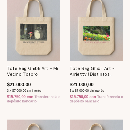
Tote Bag Ghibli Art - Mi
Tote Bag Ghibli Art -
Vecino Totoro
Arrietty (Distintos
Modelos)
$21.000,00
$21.000,00
3
x
$7.000,00
sin interés
3
x
$7.000,00
sin interés
$15.750,00
con
$15.750,00
con
Transferencia o
Transferencia o
depósito bancario
depósito bancario