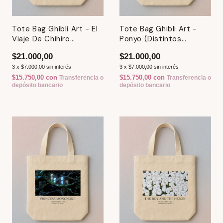
Tote Bag Ghibli Art - El
Tote Bag Ghibli Art -
Viaje De Chihiro
Ponyo (Distintos
(Distintos Modelos)
Modelos)
$21.000,00
$21.000,00
3
x
$7.000,00
sin interés
3
x
$7.000,00
sin interés
$15.750,00
con
$15.750,00
con
Transferencia o
Transferencia o
depósito bancario
depósito bancario