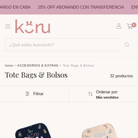
EN CABA
25% OFF ABONANDO CON TRANSFERENCIA
ENVÍOS A 
0
Inicio
>
ACCESORIOS & EXTRAS
>
Tote Bags & Bolsos
Tote Bags & Bolsos
32 productos
Ordenar por:
Filtrar
Más vendidos