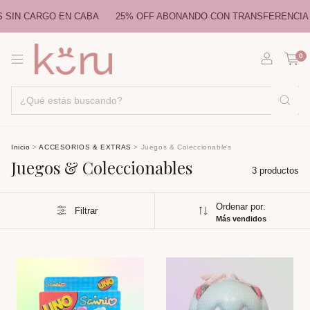
 CARGO EN CABA
25% OFF ABONANDO CON TRANSFERENCIA
E
0
Inicio
>
ACCESORIOS & EXTRAS
>
Juegos & Coleccionables
Juegos & Coleccionables
3 productos
Ordenar por:
Filtrar
Más vendidos