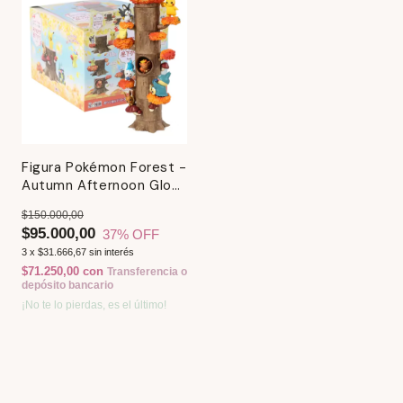
Figura Pokémon Forest -
Autumn Afternoon Glow
(Apilable)
$150.000,00
$95.000,00
37
% OFF
3
x
$31.666,67
sin interés
$71.250,00
con
Transferencia o
depósito bancario
¡No te lo pierdas, es el último!