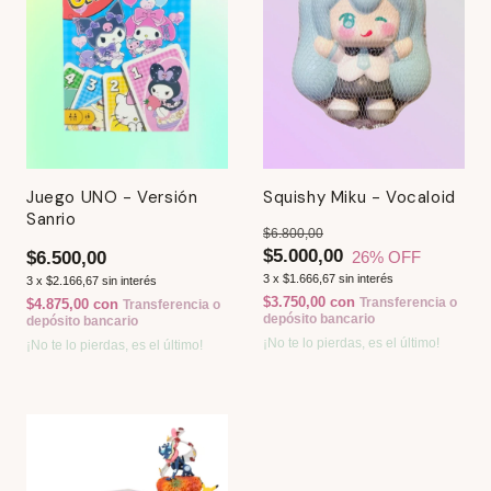
Juego UNO - Versión
Squishy Miku - Vocaloid
Sanrio
$6.800,00
$5.000,00
26
% OFF
$6.500,00
3
x
$1.666,67
sin interés
3
x
$2.166,67
sin interés
$3.750,00
con
Transferencia o
$4.875,00
con
Transferencia o
depósito bancario
depósito bancario
¡No te lo pierdas, es el último!
¡No te lo pierdas, es el último!