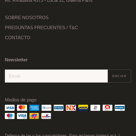
Av. Rivadavia 4975 - Local 31, Galería París
SOBRE NOSOTROS
PREGUNTAS FRECUENTES / T&C
CONTACTO
Newsletter
Medios de pago
Defensa de las y los consumidores. Para reclamos
ingresá acá.
/