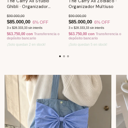
The Carry All Studio
The Carry All Zodiaco ·
Ghibli · Organizador
Organizador Multiuso
Multiuso
$90.000,00
$90.000,00
$85.000,00
$85.000,00
6
% OFF
6
% OFF
3
x
$28.333,33
sin interés
3
x
$28.333,33
sin interés
$63.750,00
con
$63.750,00
con
Transferencia o
Transferencia o
depósito bancario
depósito bancario
¡Solo quedan
2
en stock!
¡Solo quedan
5
en stock!