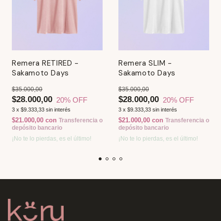
Remera RETIRED -
Remera SLIM -
Sakamoto Days
Sakamoto Days
$35.000,00
$35.000,00
$28.000,00
$28.000,00
20
% OFF
20
% OFF
3
x
$9.333,33
sin interés
3
x
$9.333,33
sin interés
$21.000,00
con
$21.000,00
con
Transferencia o
Transferencia o
depósito bancario
depósito bancario
¡No te lo pierdas, es el último!
¡No te lo pierdas, es el último!