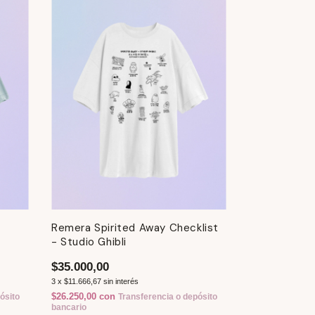
Remera Spirited Away Checklist
- Studio Ghibli
$35.000,00
3
x
$11.666,67
sin interés
$26.250,00
con
ósito
Transferencia o depósito
bancario