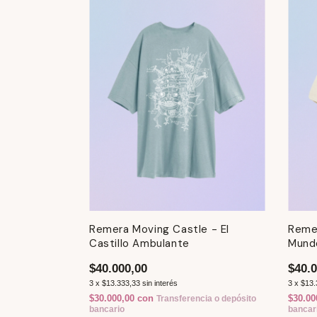
Remera Moving Castle - El
Remer
Castillo Ambulante
Mund
$40.000,00
$40.0
3
x
$13.333,33
sin interés
3
x
$13.
$30.000,00
con
$30.00
Transferencia o depósito
bancario
bancar