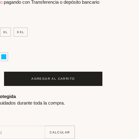
to
pagando con Transferencia o depósito bancario
XL
XXL
otegida
uidados durante toda la compra.
P:
CAMBIAR CP
CALCULAR