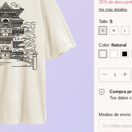
25% de descuen
Ver más detalles
Talle:
S
S
M
L
Color:
Natural
Compra pr
Tus datos c
Entregas para el C
Medios de envío