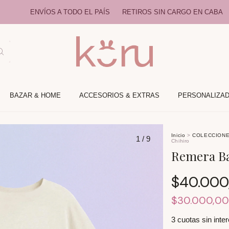
ÍOS A TODO EL PAÍS
RETIROS SIN CARGO EN CABA
25% OFF A
BAZAR & HOME
ACCESORIOS & EXTRAS
PERSONALIZA
Inicio
>
COLECCION
1
/
9
Chihiro
Remera Bat
$40.000
$30.000,0
3
cuotas sin inte