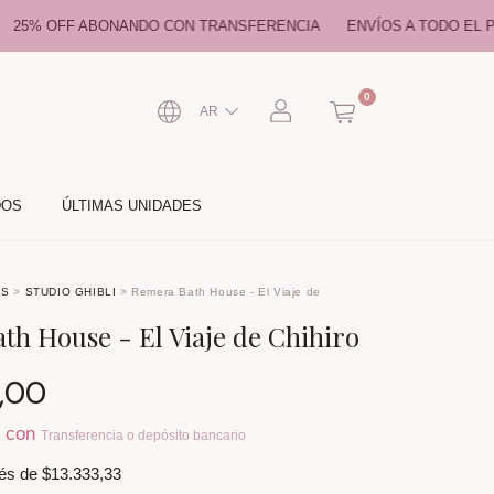
BONANDO CON TRANSFERENCIA
ENVÍOS A TODO EL PAÍS
RETIR
0
AR
DOS
ÚLTIMAS UNIDADES
ES
>
STUDIO GHIBLI
>
Remera Bath House - El Viaje de
h House - El Viaje de Chihiro
,00
0
con
Transferencia o depósito bancario
rés de
$13.333,33