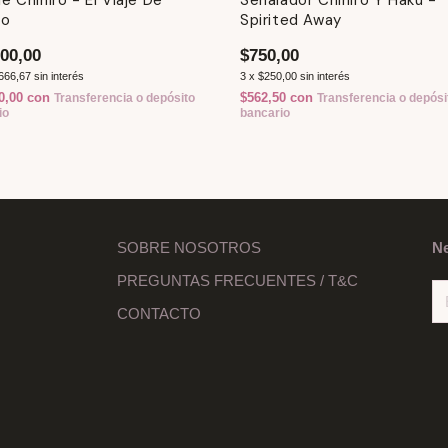
ro
Spirited Away
00,00
$750,00
666,67
sin interés
3
x
$250,00
sin interés
0,00
con
$562,50
con
Transferencia o depósito
Transferencia o depósi
io
bancario
SOBRE NOSOTROS
Ne
PREGUNTAS FRECUENTES / T&C
CONTACTO