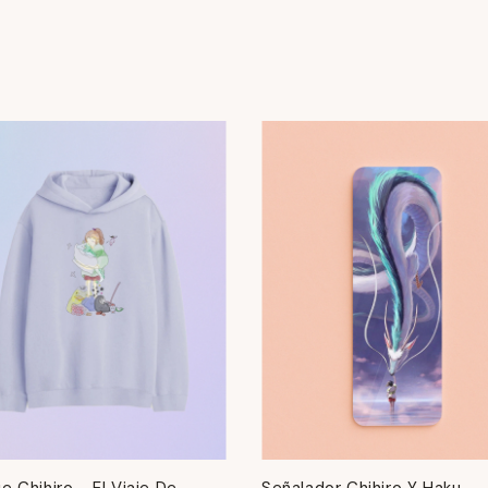
e Chihiro - El Viaje De
Señalador Chihiro Y Haku -