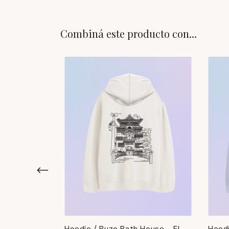
Combiná este producto con...
watari -
Hoodie / Buzo Bath House - El
Hoodi