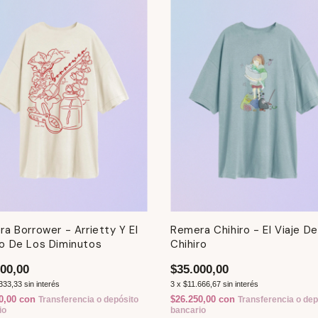
a Borrower - Arrietty Y El
Remera Chihiro - El Viaje De
o De Los Diminutos
Chihiro
00,00
$35.000,00
333,33
sin interés
3
x
$11.666,67
sin interés
0,00
con
$26.250,00
con
Transferencia o depósito
Transferencia o dep
io
bancario